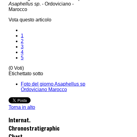
Asaphellus sp
. - Ordoviciano -
Marocco
Vota questo articolo
1
2
3
4
5
(0 Voti)
Etichettato sotto
Foto del giorno Asaphellus sp
Ordoviciano Marocco
Torna in alto
Internat.
Chronostratigraphic
Chart