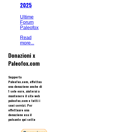
2025
Ultime
Forum
Paleofox
Read
more...
Donazioni x
Paleofox.com
Supporta
Paleofox.com, effettua
una donazione anche di
1 solo euro, aiuterai a
mantenere il sito web
paleofox.com e tutti i
suoi servizi. Per
effettuare una
donazione usa il
pulsante qui sotto