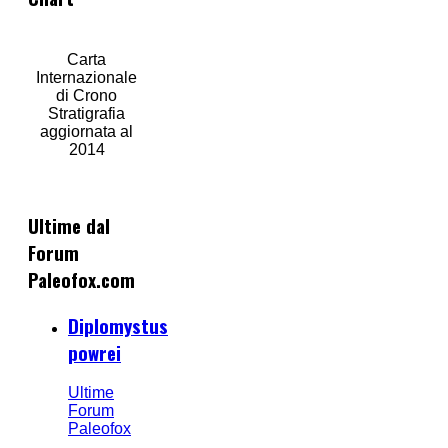
Carta
Internazionale
di Crono
Stratigrafia
aggiornata al
2014
Ultime dal
Forum
Paleofox.com
Diplomystus
powrei
Ultime
Forum
Paleofox