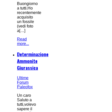
Buongiorno
a tutti.Ho
recentemente
acquisito
un fossile
(vedi foto
a[…]
Read
more...
Determinazione
Ammonite
Giurassica
Ultime
Forum
Paleofox
Un caro
Saluto a
tutti,volevo
sapere il