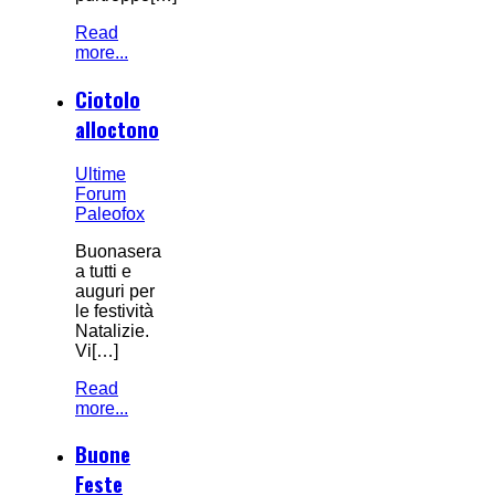
Read
more...
Ciotolo
alloctono
Ultime
Forum
Paleofox
Buonasera
a tutti e
auguri per
le festività
Natalizie.
Vi[…]
Read
more...
Buone
Feste