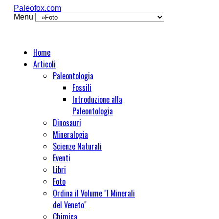
Paleofox.com
Menu
Home
Articoli
Paleontologia
Fossili
Introduzione alla
Paleontologia
Dinosauri
Mineralogia
Scienze Naturali
Eventi
Libri
Foto
Ordina il Volume "I Minerali
del Veneto"
Chimica